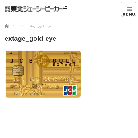
ホーム
extage_gold-eye
extage_gold-eye