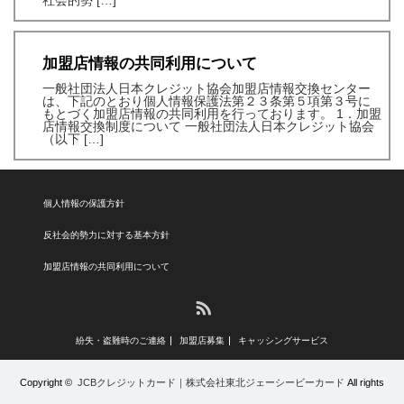
社会的勢 […]
加盟店情報の共同利用について
一般社団法人日本クレジット協会加盟店情報交換センター
は、下記のとおり個人情報保護法第２３条第５項第３号に
もとづく加盟店情報の共同利用を行っております。 1．加盟
店情報交換制度について 一般社団法人日本クレジット協会
（以下 […]
個人情報の保護方針
反社会的勢力に対する基本方針
加盟店情報の共同利用について
RSS
紛失・盗難時のご連絡
加盟店募集
キャッシングサービス
Copyright ©
JCBクレジットカード｜株式会社東北ジェーシービーカード
All rights