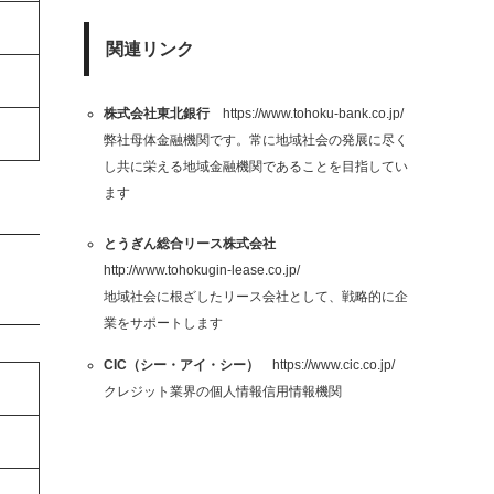
関連リンク
株式会社東北銀行
https://www.tohoku-bank.co.jp/
弊社母体金融機関です。常に地域社会の発展に尽く
し共に栄える地域金融機関であることを目指してい
ます
とうぎん総合リース株式会社
http://www.tohokugin-lease.co.jp/
地域社会に根ざしたリース会社として、戦略的に企
業をサポートします
CIC（シー・アイ・シー）
https://www.cic.co.jp/
クレジット業界の個人情報信用情報機関