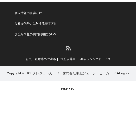
個人情報の保護方針
反社会的勢力に対する基本方針
加盟店情報の共同利用について
RSS
紛失・盗難時のご連絡
加盟店募集
キャッシングサービス
Copyright ©
JCBクレジットカード｜株式会社東北ジェーシービーカード
All rights
reserved.