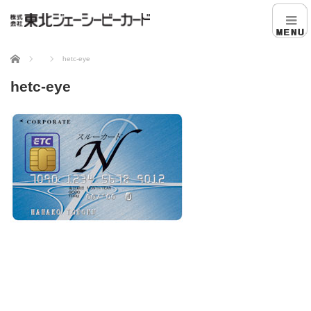
ホーム
hetc-eye
hetc-eye