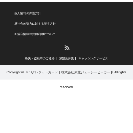
個人情報の保護方針
反社会的勢力に対する基本方針
加盟店情報の共同利用について
RSS
紛失・盗難時のご連絡
加盟店募集
キャッシングサービス
Copyright ©
JCBクレジットカード｜株式会社東北ジェーシービーカード
All rights
reserved.