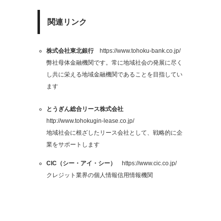
関連リンク
株式会社東北銀行
https://www.tohoku-bank.co.jp/
弊社母体金融機関です。常に地域社会の発展に尽く
し共に栄える地域金融機関であることを目指してい
ます
とうぎん総合リース株式会社
http://www.tohokugin-lease.co.jp/
地域社会に根ざしたリース会社として、戦略的に企
業をサポートします
CIC（シー・アイ・シー）
https://www.cic.co.jp/
クレジット業界の個人情報信用情報機関