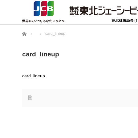
ホーム
card_lineup
card_lineup
card_lineup