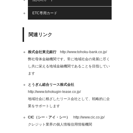
ETC専用カード
関連リンク
株式会社東北銀行
http://www.tohoku-bank.co.jp/
弊社母体金融機関です。常に地域社会の発展に尽く
し共に栄える地域金融機関であることを目指してい
ます
とうぎん総合リース株式会社
http://www.tohokugin-lease.co.jp/
地域社会に根ざしたリース会社として、戦略的に企
業をサポートします
CIC（シー・アイ・シー）
http://www.cic.co.jp/
クレジット業界の個人情報信用情報機関