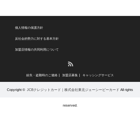
個人情報の保護方針
反社会的勢力に対する基本方針
加盟店情報の共同利用について
RSS
紛失・盗難時のご連絡
加盟店募集
キャッシングサービス
Copyright ©
JCBクレジットカード｜株式会社東北ジェーシービーカード
All rights
reserved.