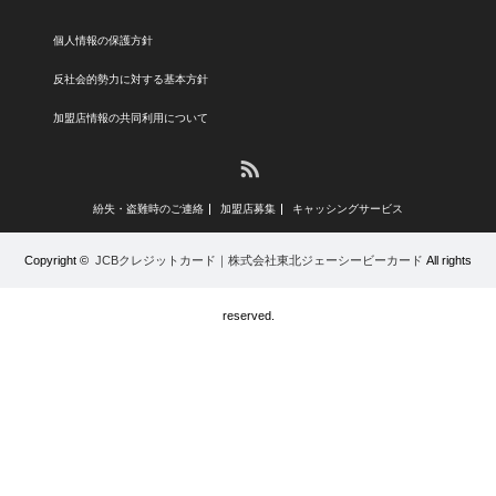
個人情報の保護方針
反社会的勢力に対する基本方針
加盟店情報の共同利用について
RSS
紛失・盗難時のご連絡
加盟店募集
キャッシングサービス
Copyright ©
JCBクレジットカード｜株式会社東北ジェーシービーカード
All rights
reserved.